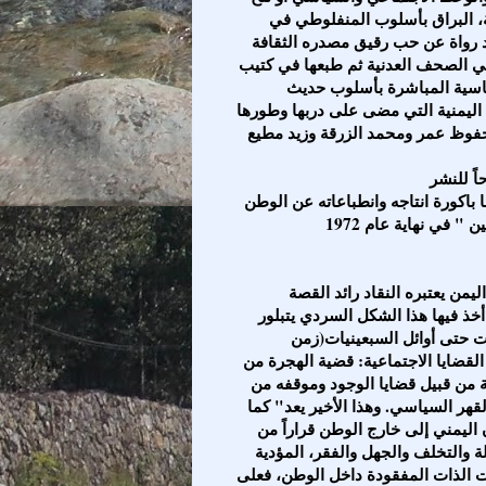
ية، البراق بأسلوب المنفلوطي في
 كتاب القصة في عدن حتى عام 1956 مجرد رواة عن حب رقيق مصدره الثقافة
 الصحف العدنية ثم طبعها في كتيب
 اليمنية التي مضى على دربها وطورها
فوظ عمر ومحمد الزرقة وزيد مطيع
باكورة انتاجه وانطباعاته عن الوطن
ن يعتبره النقاد رائد القصة
أخذ فيها هذا الشكل السردي يتبلور
رت حتى أوائل السبعينيات(زمن
القضايا الاجتماعية: قضية الهجرة من
 من قبيل قضايا الوجود وموقفه من
القهر السياسي. وهذا الأخير يعد" كما
اليمني إلى خارج الوطن قراراً من
 والتخلف والجهل والفقر، المؤدية
بات الذات المفقودة داخل الوطن، فعلى