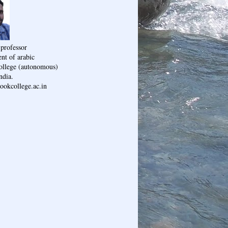
 professor
nt of arabic
ollege (autonomous)
ndia.
ookcollege.ac.in