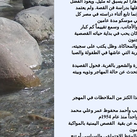
راً لم يسبق له مثيل. ويعود الفضل
لها بدراسة فن القصة. ولم يعتمد
ما تابع أثناء دراسته في مصر كل
أجانب. وسمع تقييماً كم كبار
كان يحب في بداية حياته القصصية
 والمحاكاة. وظل يكتب على سجيته،
ربة التي عاشها في الطفولة والصبا
 والشعور بالغربة. فحول القصيدة
حدث عن حالة المهاجر وذويه وبيته
ذا الكنز من الملاحظات في المهجر
اذيب وأحمد محفوظ عمر وعلي محمد
عن بقية القصص اليمنية بالمواكبة
 والوعظ الاجتماعي والسياسي أو تنح