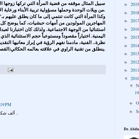
سبيل المثال موقفه من قضية المرأة التي تركها زوجها ا
201
►
من ويلات الوحدة وحملها مسؤولية تربية الأبناء ورعاية الأرض.
201
►
وكذا المرأة التي كانت تنتمي إلى ما كان يطلق عليهم بـ" 
201
►
المهاجرين المولودين من أمهات حبشيات، كما يوضح كل
استثنائيا من الوجهة الاجتماعية. ولذلك كان اختبارنا لع
201
►
اليمنية. اختياراً مقصوداً ومستوعباً حجم الاستثنائية ا
201
►
نظرة.. الفنية، مادمنا نفهم الرؤية في إبراز معانيها الن
201
►
ينطلق من تقنية الراوي في علاقته بعالمه الحكائي(القصصي أو الروائي).
201
►
201
►
201
►
201
▼
N
▼
O
►
:19 PM
S
►
ألف شكر لأحيائكم أصول القصة القصيره ..
Dr. Abdu