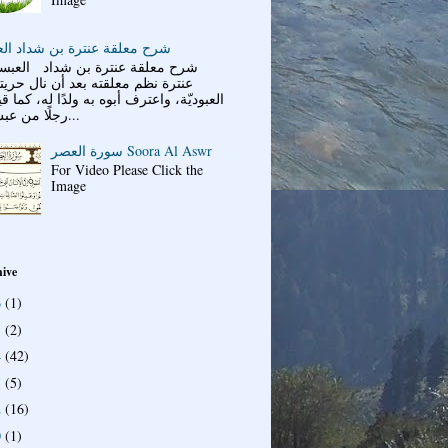
شرح معلقة عنترة بن شداد ال
شرح معلقة عنترة بن شداد العبسي
عنترة نظم معلقته بعد أن نال حري
العبوديّة، واعترف أبوه به ولدًا له، كما قي
رجلًا من عبس قد...
سورة العصر Soora Al Aswr
For Video Please Click the
Image
hive
6
(1)
5
(2)
4
(42)
3
(5)
2
(16)
0
(1)