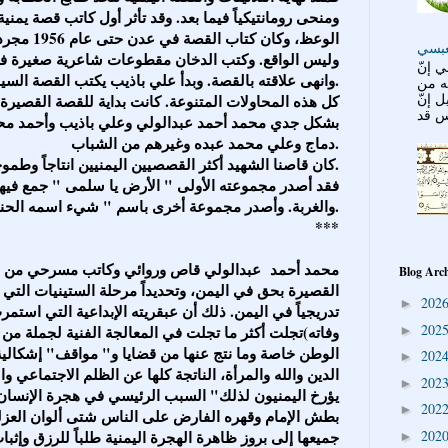
ومنحى رومانتيكياً فيما بعد. وقد تأثر أول كاتب قصة يمن
الوعظ، وكان
عبسي
وليس الواقع. وكتب الدخان مقطوعات شاعرية صغيرة في
 إنّ
وانهى علاقته بالقصة. وبدأ علي باذيب يكتب القصة السياسية المباشرة بأسلوب حديث.
ته من
ل إنّ
كل هذه المحاولات المتنوعة. كانت بداية للقصة القصيرة
بشكل جدي محمد أحمد عبدالولي وعلي باذيب وأحمد مح
دماج وعلي محمد عبده وغيرهم من الشباب.
كان قاصنا الشهيد أكثر القصصيين اليمنيين انتاجاً وطموحاً للنشر.
فقد أصدر مجموعته الأولى " الأرض يا سلمى " جمع فيها 
والغربة. وأصدر مجموعة أخرى باسم " شيء اسمه الحنين " في نهاية عام 1972.
***
محمد أحمد عبدالولي قاص وروائي وكاتب مسرحي من اليم
Blog Arc
القصيرة بحق في اليمن، وتحديداً مرحلة الستينيات التي 
202
►
تدريجياً في اليمن. ذلك أن عبقريته الإبداعية التي استم
202
وفاته)تجلت أكثر ما تجلت في المعالجة الفنية لجملة من 
►
الوطن خاصة وما نتج عنها من قضايا و" مواقف" إشكالية
202
►
الدين والله والمرأة، الناتجة كلها عن الظلم الاجتماعي و
202
►
يؤرخ اليمنيون لذلك" السبب الرئيسي في هجرة الإنسان 
202
►
بطش الإمام وقهره الفارض على الناس شتى ألوان العزلة
202
جميعها إلى بروز ظاهرة الهجرة اليمنية طلباً للرزق وإث
►