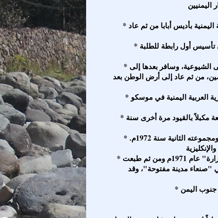
* أمضى طفولته في أثيوبيا، حيث درس في مدرسة الجالية اليمنية بأديس أبابا من ثم عاد
* سافر للدراسة في الأزهر يمصر سنة 1955م، وشارك في تأسيس أول رابطة للطلبة
* طرد مع 24 طالبا من مصر سنة 1959م، بتهمة الانتماء إلى الشيوعية، وسافر بعدها إلى
ن، من ثم عاد إلى أرض الوطن بعد
* انضم للسلك الدبلوماسي قائماً بأعمال سفارات الجمهورية العربية اليمنية في موسكو
* سجن بعدها لمدة عام سنة 1968م، وأعيد إلى سجن القلعة مكبلاً بالقيود مرة أخرى سنة
* له عدة أعمال طبعت منها مجموعته الأولى سنة 1966م ومجموعته الثانية سنة 1972م.
* أشهر روايته "يموتون غرباء" مسلسلة في صحيفة "الشرارة" عام 1971م ومن ثم طبعت
. وله رواية أخرى هي "صنعاء مدينة مفتوحة"، وقد
 جنوب اليمن