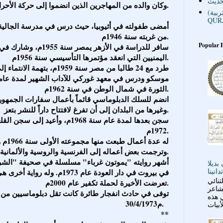
حديث
وكان والده من المهاجرين الذين انضموا إلى حركة الأحرار اليمنيين.
(تربية)HAPPY YASIR - LKG - SELECTED
QUR
من غربته سنة 1946م.
Popular 
اليمنيين التي انعقد مؤتمرها التأسيسي سنة 1956م.
موسكو ودرس في معهد غوركي للآداب الشهير لمدة عامي
الثورة في شمال الوطن في سنة 1962م.
وغيرها من البلدان إلى أن تفرغ لافتتاح داراً للنشر بتعز.
1972م.
وترجمت بعض أعماله إلى الفرنسية والروسية والألمانية والإنكليزية.
بديلا
في بيروت في دار العودة عام 1973م
نائي
تعرضت الأخيرة لحملة تكفير عام 2000م.
لشاعر
* توفى في حادث انفجار طائرة كانت تقل دبلوماسيين من
ي هذه
30/4/1973م.
**