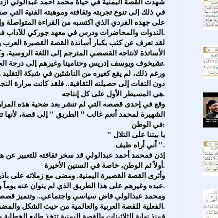
شهدت القصة اليمنية في حياة محمد أحمد عبدالولي ازدها
في ذلك إلى تنوع تجربته وثقافته وموهبته الفنية التي صق
على جهده الفردي الذي اكتسبه من القراءة المتواصلة وإن
الندوات والمحاضرات ودرس في معهد جوركي للآداب في موسكو مدة عامين.
لقد تعرف عن كثب بكبار أساتذة القصة القصيرة العرب وال
الأساتذة لانتاجه القصصي المترجم إلى اللغة الروسية. و
تشيخوف ويوسف إدريس وحنامينا وغيرهم إلى درجة الجنون.
ورغم ذلك، لم يقع كغيره من الناشئين في شبكة التقليد
دون التفات إلى حصيلته الثقافية.. فلقد كانت مرارة التج
هي المسيطر الأول على كل إنتاجه.
وقع في إحدى قصصه التي لم تنشر بعد ضحية هذه المرارة
الشهيرة لمحمد أنعم غالب " الطريق " إلى قصة، لأنها تت
في الوطن:
" يا بيتنا على التلال
أني أراه طيف ".
إذن فمحمد أحمد عبدالولي قد سخر ثقافته للتعبير عن ه
أولاً ثم الوطن، خاصة في السنين الأخيرة.
وأثرى القصة القصيرة اليمنية. ومضى مع زملائه على ب
عبده وغيرهم على هذا الطريق الذي لم يتوان عنه يوماً واحداً منذ عام 1954م.
ومحمد عبدالولي قاض سياسي واجتماعي.. وتتميز قصصه 
الفعلية للقصة العربية والعالمية من حيث الشكل والمضمون.
فمنذ نهاية الثلاثينات والقصة اليمنية تتخذ طابع الخطابة