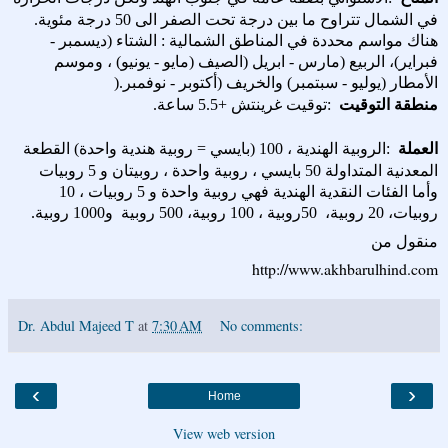
في الشمال تتراوح ما بين درجة تحت الصفر الى 50 درجة مئوية.
هناك مواسم محددة في المناطق الشمالية : الشتاء (ديسمبر -
فبراير)، الربيع (مارس - ابريل
)
الصيف (مايو - يونيو) ، وموسم
الأمطار (يوليو - سبتمبر) والخريف (أكتوبر
-
نوفمبر
).
منطقة التوقيت
:
توقيت غرينتش +5.5 ساعة
.
العملة
:
الروبية الهندية ، 100 (بايسي = روبية هندية واحدة) القطعة
المعدنية المتداولة 50 بايسي ، روبية واحدة ، روبيتان و 5 روبيات
وأما الفئات النقدية الهندية فهي روبية واحدة و 5 روبيات ، 10
روبيات، 20 روبية،
50
روبية ، 100 روبية، 500 روبية و1000 روبية
.
منقول من
http://www.akhbarulhind.com
Dr. Abdul Majeed T
at
7:30 AM
No comments:
‹
›
Home
View web version