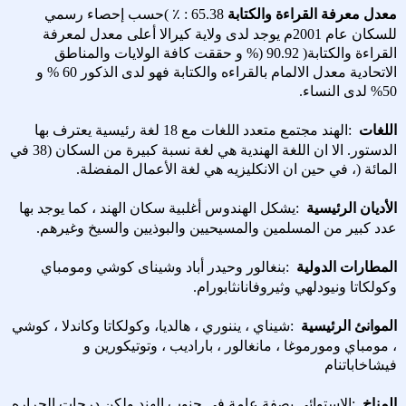
معدل معرفة القراءة والكتابة
: 65.38
٪
(
حسب إحصاء رسمي
للسكان عام
2001
م يوجد لدى ولاية كيرالا أعلى معدل لمعرفة
القراءة والكتابة( 90.92
%)
و حققت كافة الولايات والمناطق
الاتحادية معدل الالمام بالقراءه والكتابة فهو لدى الذكور 60 % و
50% لدى النساء
.
اللغات
:
الهند مجتمع متعدد اللغات مع 18 لغة رئيسية يعترف بها
الدستور. الا ان اللغة الهندية هي لغة نسبة كبيرة من السكان (38 في
المائة
)
، في حين ان الانكليزيه هي لغة الأعمال المفضلة
.
الأديان الرئيسية
:
يشكل الهندوس أغلبية سكان الهند ، كما يوجد بها
عدد كبير من المسلمين والمسيحيين والبوذيين والسيخ وغيرهم
.
المطارات الدولية
:
بنغالور وحيدر أباد وشيناى كوشي ومومباي
وكولكاتا ونيودلهي وثيروفانانثابورام
.
الموانئ الرئيسية
:
شيناي ، يننوري ، هالديا، وكولكاتا وكاندلا ، كوشي
، مومباي ومورموغا ، مانغالور ، باراديب ، وتوتيكورين و
فيشاخاباتنام
المناخ
:
الاستوائي بصفة عامة في جنوب الهند ولكن درجات الحراره