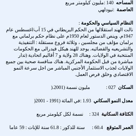
المساحه
: 140
مليون كيلومتر مربع
العاصمة
:
نيودلهي
النظام السياسي والحكومة
:
نالت الهند استقلالها من الحكم البريطاني في 15 آب/اغسطس عام
1947م. وينص الدستور لعام 1950م على نظام حكم برلماني مع
برلمان مؤلف من مجلسين ، وثلاثة فروع مستقلة : التنفيذية
والتشريعيه والقضائيه. يوجد للهند هيكل فيدرالى مع الحكومات
المنتخبة في الولايات. وهناك 28 ولاية و 7 أقاليم اتحادية (تدار
مباشرة من قبل الحكومة المركزية. هناك منافسة صحية بين جميع
الولايات لجذب الاستثمار الأجنبي المباشر من اجل سرعة النمو
الاقتصادي وخلق فرص العمل
.
السكان
: 027
مليون نسمة (2001
).
معدل النمو السكاني
: 1.93
في المائة (1991 - 2001
)
الكثافة السكانية
: 324
نسمة لكل كيلومتر مربع
العمر المتوقع
: 60.4
سنة للذكور : 61.8 سنة للإناث : 59 عاما