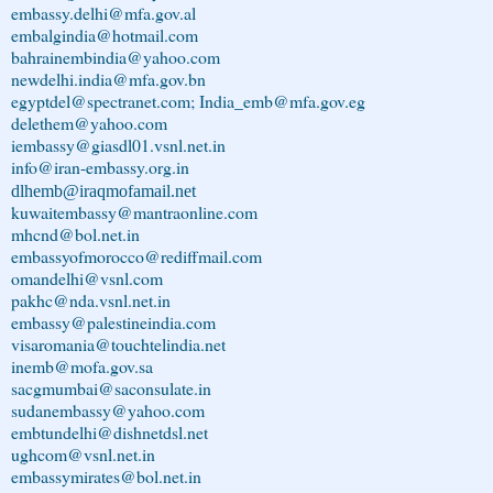
embassy.delhi@mfa.gov.al
embalgindia@hotmail.com
bahrainembindia@yahoo.com
newdelhi.india@mfa.gov.bn
egyptdel@spectranet.com; India_emb@mfa.gov.eg
delethem@yahoo.com
iembassy@giasdl01.vsnl.net.in
info@iran-embassy.org.in
dlhemb@iraqmofamail.net
kuwaitembassy@mantraonline.com
mhcnd@bol.net.in
embassyofmorocco@rediffmail.com
omandelhi@vsnl.com
pakhc@nda.vsnl.net.in
embassy@palestineindia.com
visaromania@touchtelindia.net
inemb@mofa.gov.sa
sacgmumbai@saconsulate.in
sudanembassy@yahoo.com
embtundelhi@dishnetdsl.net
ughcom@vsnl.net.in
embassymirates@bol.net.in