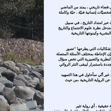
فالرواية ابتداء تقوم على بنية زمنية تاريخية ، تتشخص في فضاء تاريخي ، يمتد من الماضي
والرواية تعمل على استكناه وحدة الجوهر الإنساني الثابتة عبر امتداد التاريخ ، في سبيل
دخل نظرة علوم الاجتماع والتاريخ
شرية وكينونتها التاريخية
ومن الصعب في تمهيد كهذا الإحاطة بمختلف القضايا والإشكاليات التي يطرحها "تصور
 إن الإحاطة بمختلف الأسئلة المتصلة
النظرية والتعبيرية التي تخص سؤال
تجددة باستمرار ليبقى النثر الروائي
إسهاماً معرفياً وثقافياً مخصّباً للرغائب والأحلام والذوات . غير أنّي سأحاول في هذا التمهيد
ن الرواية التاريخية ،من حيث
يعرّف جورج لوكاتش الرواية التاريخية بأنّها "رواية تاريخية حقيقية ، أي رواية تثير
الحاضر،ويعيشها المعاصرون بوصفها تاريخهم السابق للذات "(2).فهي بالتالي "عمل فنّي يتخذ