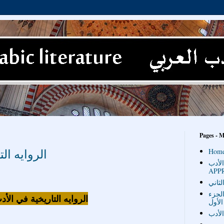
Pages - 
الروايه ال
Hom
أدب '
APP
لثاني
الجزء
الروايه التاريخية في الأ
الأول
لأدب