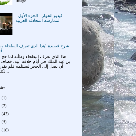
Image
فيديو الحوار - الجزء الأول -
لممارسة المحادثة العربية
شرح قصيدة ’هذا الذي تعرف البطحاء وطأ
- ف
هذا الذي تعرف البطحاء وطأته لما حج 
بن عبد الملك في أيام خلافة أبيه، فطاف
أن يصل إلى الحجر ليستلمه فلم يقدر
لكثرة ال...
hive
6
(1)
5
(2)
4
(42)
3
(5)
2
(16)