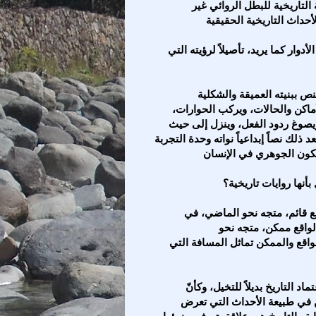
 التاريخية للبطل الروائي غير
والروائي في استلهامه للتاريخ يعيد ترتيب الأشياء وتوزيع الأدوار كما يريد، تأصيلاً لرؤيته التي
والروائي في انتخابه للأحداث التاريخية التي تشد نسيج النص ببنيته العميقة والشكلية
ماكن والحالات، ويركب الحوارات،
يصوغ ردود الفعل، وينزل إلى حيث
مكان وزمان معينين"(6). ليخلق بعد ذلك نصاً إبداعياً نواته وحدة التجربة
أنها روايات تاريخية؟
يكاد التاريخ أن يكون منظومة من الأحداث والتمثلات لواقع قائم، متجه نحو الماضي، في
لواقع ممكن، متجه نحو
واقع والممكن تماثل المسافة التي
إن التعامل مع التاريخ من حيث هو مكون روائي لايعني اعتماد التاريخ بديلاً للتخيل، وكأنّ
من في طبيعة الأحداث التي تعرض
بها"(7) والعلاقة بين الرواية والتاريخ هي علاقة يتم في ضوئها