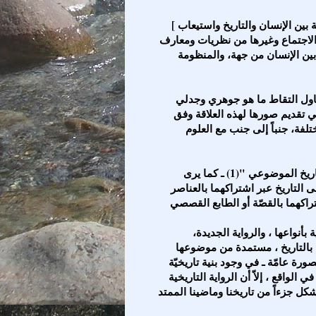
[ تعمد العلوم الإنسانية المختلفة إلى دراسة العلاقة الجدلية بين الإنسان والتاريخ واستيعاب
 والاجتماع وغيرها من نظريات ومعارف
بين الإنسان من جهة، والمنظومة
والرواية ذلك الجنس الأدبي النثري السردي التخيلي ، تحاول التقاط ما هو جوهري وجدلي
 تقديم صورها لهذه العلاقة وفق
فة، جنباً إلى جنب مع العلوم
وإذا كانت الرواية بشكل عام " هي تاريخ متخيّل داخل التاريخ الموضوعي "(1) ـ كما يرى
ى التاريخ عبر اشتراكهما بالعناصر
والرواية الأدبية إذ تفرز الرواية الاجتماعية والرواية الواقعية بأنواعها ، والرواية الجديدة،
ّة بالتاريخ ، مستمدة من موضوعها
بصورة عامّة ـ في وجود بنية تاريخيّة
واقع ، إلاّ أن الرواية التاريخية
ل جزءاً من تاريخنا وماضينا الممتد