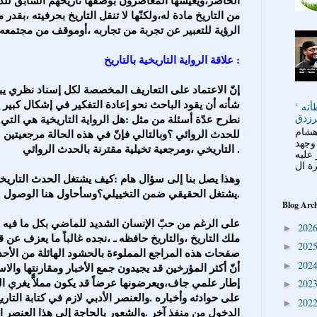
من التاريخ مادة له،ولكنّها لا تنقل التاريخ بحرفيته ،بقدر 
الرؤية للتعبير عن تجربة من تجاربه ،أوموقف من مجتمعه يت
علاقة الرواية التاريخية بالتاريخ :
شأنه أن يقود الباحث نحو إعادة التفكير في إشكال كبير ي
ته ‘
رزدق
نطرح عدّة أسئلة من مثل :هل الرواية التاريخية هي التي 
هشام
للحدث الروائي ؟وبالتالي فإنّ في هذه الحالة مرجعيتين 
 وجهد
التاريخي ،ومرجعية تخيلية مقترنة بالحدث الروائي .
 عليه
يشتغل الحقيقي ضمن التخييلي؟وسأحاول هنا الوصول للإجابة عن هذه الأسئلة.
Blog Arc
202
►
ملك التاريخ ،والتاريخ حافظه ـ ،نجده غالباً ما يعزف عن ق
202
►
صفحات هذه المراجع المملوءة بالحشود الهائلة من الأحداث
202
►
أنّ أكثر المؤرخين قد يجيدون جمع الأخبار ومقارنتها والاستن
إطار علمي جاف،ويعرضونها عرضاً قد يكون مملاًّ يغري ال
202
►
على حوادثه وأخباره .والعنصر الأدبي لازم في كتابة التاري
202
►
الدخول من منفذ آخر .والشعور بالحاجة إلى هذا العنصر ا