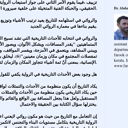
تزييف ،فيما يقوم الأمر الثاني على جواز استيعاب الرواية
الحقيقي، والحبكة الفنية المتخيلة على خلفية صيرورة الأحداث التاريخية الحقيقية.
Dr. Abdu
يقيم بناءها في معماره الروائي الجديد.
المتماهيتين "يقدر المسافات، ويشكل الألوان، ويصور الأ
assistant
departme
ويبني المشاهد، ويتعمق في الأمزجة، ويفسر المواقف، و
farook c
تمفصلات المجتمع في 
kerala, I
الإنسانية، بمعنى أنّ ثمة أشياء تتجاوز المكان والزمان لتكون الجوهري في الإنسان.
www.far
هل وجود بعض الأحداث التاريخية في الرواية يكفي للقول ب
حين يكاد التاريخي يكون منظومة من الأحداث والتمثلات 
المستقبل.ولعل هذا يجعل المسافة بين الواقع والقائم وال
يختزلها سؤال الكتابة بين الحقيقة والاحتمال.
الرواية التاريخية بتكامل مستويات البناء والتجنس لاتك
لها،بل في الطريقة التي تقدمها 