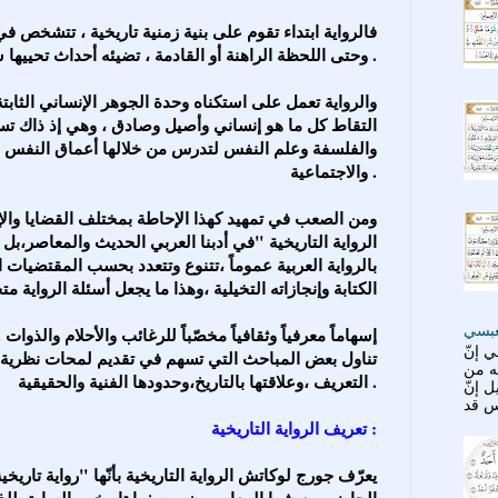
وحتى اللحظة الراهنة أو القادمة ، تضيئه أحداث تحييها شخصيّات إنسانية فنيّة ، حيّة وكاملة .
التقاط كل ما هو إنساني وأصيل وصادق ، وهي إذ ذاك تست
والفلسفة وعلم النفس لتدرس من خلالها أعماق النفس الب
والاجتماعية .
الرواية التاريخية "في أدبنا العربي الحديث والمعاصر،بل
بالرواية العربية عموماً ،تتنوع وتتعدد بحسب المقتضيات 
الكتابة وإنجازاته التخيلية ،وهذا ما يجعل أسئلة الرواية م
عبسي
 إنّ
تناول بعض المباحث التي تسهم في تقديم لمحات نظرية ع
ته من
التعريف ،وعلاقتها بالتاريخ،وحدودها الفنية والحقيقية .
ل إنّ
تعريف الرواية التاريخية :