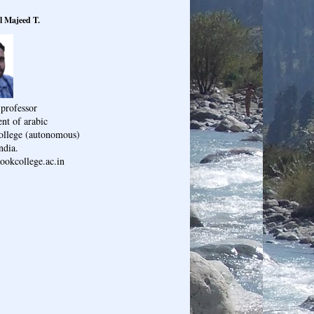
l Majeed T.
 professor
nt of arabic
ollege (autonomous)
ndia.
ookcollege.ac.in