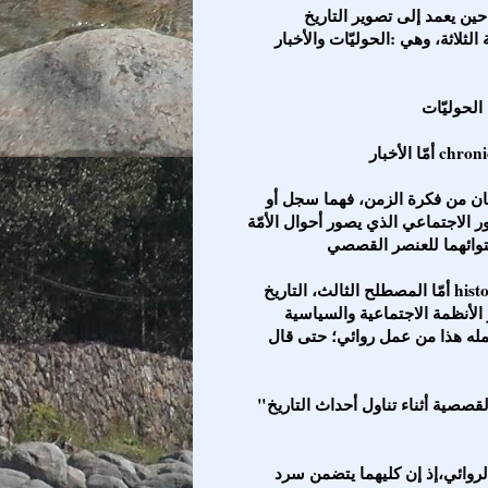
وهناك علاقة طبيعية بين التاريخ والفن الروائي، فالمؤرخ حين يعمد إلى تصوير التاريخ
لثلاثة، وهي :الحوليّات والأخبار
ومن هنا يتضح أنّ المصطلحين (الحوليات والأخبار) مشتقّان من فكرة الزمن، فهما سجل أو
حور الاجتماعي الذي يصور أحوال الأمّة
أمّا المصطلح الثالث، التاريخ history فهو يعني قصة وتاريخاً في آن واحد ـ أي أنّ التاريخ هو
الأنظمة الاجتماعية والسياسية
مله هذا من عمل روائي؛ حتى قال
"لا تاريخ بلا قص"أي أنه ليس هناك مانع من إضفاء البنية القصصية أثناء تناول أحداث التاريخ
ومن هنا يتضح لنا وجود ارتباط فطري بين التاريخ والفن الروائي،إذ إن كليهما يتضمن سرد