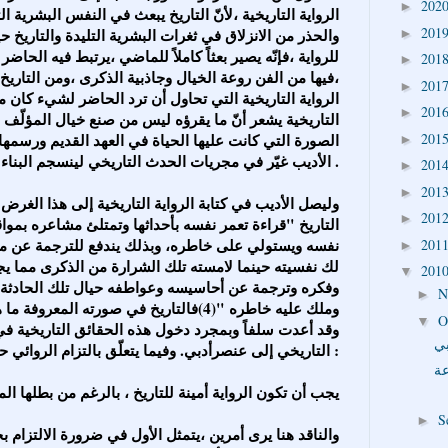
202
►
الرواية التاريخية ،لأنّ التاريخ يبعث في النفس البشرية
201
والحذر من الانزلاق في ثغرات البشرية التليدة والتاريخ ح
►
للرواية ،فإنّه يصير بعثاً كاملاً للماضي ،يرتبط فيه الحاض
201
►
،فيها من الفن روعة الخيال وجاذبية الذكرى ،ومن التاريخ 
201
►
الرواية التاريخية التي تحاول أن ترد الحاضر لشيء كان موجو
201
►
التاريخية يشعر أنّ ما يقرؤه ليس من صنع خيال المؤلّف 
201
الصورة التي كانت عليها الحياة في العهد القديم ورسمها 
►
الأديب غيّر في مجريات الحدث التاريخي لينسجم البناء الفنّي مع ما يدور في خلده ووجدانه .
201
►
201
►
201
►
التاريخ "قراءة تعمر نفسه بأحداثها وتمتلئ مشاعره بمواقف
نفسه ويستولي على خاطره، وبذلك يندفع للترجمة عن مش
201
►
لك نفسيته حينما لامسته تلك الشرارة من الذكرى مما ي
201
▼
وفكره وترجمة عن أحاسيسه وعواطفه حيال تلك الحادثة أ
N
►
وملك عليه خاطره "(4)فالتاريخ في صورته المع
O
▼
وقد أعدت سلفاً وبمجرد دخول هذه الحقائق التاريخية في
بي
التاريخي إلى عنصرأدبي. وفيما يتعلّق بالتزام الروائي حقائق التاريخ،يقول لوكاتش :
عة
"يجب أن تكون الرواية أمينة للتاريخ ، بالرغم من بطلها المب
S
►