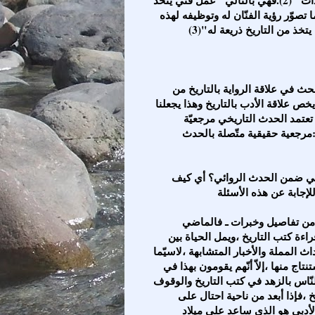
ما تصوّر رؤية الفنّان له وتوظيفه لهذه
خذ من التاريخ ذريعة له"(3)
إنّ الاعتماد على التعاريف المخصصة لكل إسناد نظري يبحث في علاقة الرواية بالتاريخ من
خص علاقة الأدب بالتاريخ وهذا يجعلنا
تعتمد الحدث التاريخي مرجعيّة
:مرجعية حقيقية متّصلة بالحدث
وهذا يصل بنا إلى سؤال هام :كيف يشتغل الحدث التاريخي ضمن الحدث الروائي؟ أي كيف
على الرغم من حبّ الإنسان الشديد للماضي بكل ما فيه من تفاصيل وخبرات ـ فالماضي
راءة كتب التاريخ ،ويمل الحياة بين
 المملة والأخبار المتشابهة ،لاسيّما
تاج منها ،إلاّ أنّهم يقومون بهذا في
نّاس بالزهد في كتب التاريخ والوقوف
خ ،فإذا أبعد من ناحية احتال على
لأدبي هو الذي ساعد على ميلاد