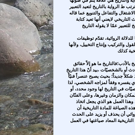
ب ط الرواية بالتاريخ لتعيد التعبير
لاشتغال والتفاعل والتنويع عما قاله
التاريخي لايعني أنها تعيد كتابة
إنّ الرواية العربية، وهي لاتعيد استثمار التاريخ في إنتاجها للدلالة الروائية، تقدّم توظيفات
قول والتركيب وإنتاج التخييل، ولأنها
ويمكننا القول إنّ الرواية التاريخية هي نتيجة امتزاج التاريخ بالأدب؛فالتاريخ ما هو إلاّ حقائق
دث أو بالشخصيّات ،بيد أنّ هذا التاريخ
كلاً جديداً؛ بحيث يصبح عنصراً فنيّاً
ذي يفسره وفقاً لمزاجه الشخصي، لذا
صيّات في التاريخ لها وجود محدد، أو
مكان والزمان وغيرها، وعلى الفنّان
 وهذا العمل هو الذي يجعل اتخاذ
عاً "(8) لكن يشترط في هذه الصياغة للمادة التاريخية أن
روائي أن يحذف أو يزيد على الحدث
تاريخية المعاد صياغتها في العمل