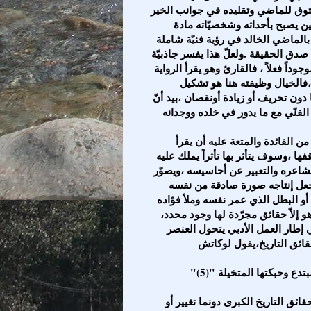
 التوق للماضي وتقليده في جوانب الخير
ين يصبح بأحداثه وشخصيّاته مادة
ر بالماضي الخالد في رؤية فنيّة شاملة
صدق الحقيقة .ولعلّ هذا يفسر جاذبيّة
داً فعلاً ، فالقارئ وهو يقرأ الرواية
،فالخيال وظيفته هنا هو تشكيل
دون تحريف أو زيادة أونقصان ،بيد أنّ
وليصل الأديب في كتابة الرواية التاريخية إلى هذا الغرض من الفائدة والمتعة عليه أن يقرأ
ها ،وسوف يتأثر بها تأثراً يملك عليه
اعره والتعبير عن أحاسيسه ،ويصوّر
جعل إنتاجه صورة صادقة من نفسه
و البطل الذي عمر نفسه وملأ فؤاده
روفة ما هو إلاّ حقائق مجرّدة لها وجود محدد،
 إطار العمل الأدبي يتحول العنصر
تدع وحبكتها المتخيلة "(5)
والناقد هنا يرى أمرين ،يتمثل الأول في ضرورة الالتزام بحقائق التاريخ الكبرى دونما تغيير أو