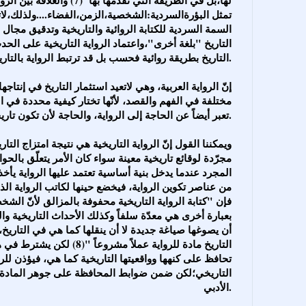
تمثل البؤرةالسردية:الشخصية،الزمن،الفضاء....ولذلك،لاترت
السمة السردية للكتابة الروائية والتاريخية وتدقيق مجال ا
التاريخ "بلغة أخرى"،واعتماد الرواية التاريخية على الحدث 
التاريخ بطريقة روائية فحسب بل قد ترتبط الرواية بالتاريخ للتعبير عمّا لا يقوله التاريخ.
مختلفة في الفهم والقصد، لأنّها تختار كيفية محددة في ال
تعبر أيضاً عن الحاجة إلى الرواية، والحاجة لأن تكون تاريخية كذلك.
مجرّدة لوقائع تاريخية معينة سواء كان الأمر يتعلّق بالحوا
المجرد عندما يدخل بنية أساسية تعتمد عليها الرواية يأخذ ش
من عناصر تكوين الرواية، فيخضع حينها لكاتب الرواية ال
فإن "كتابة الرواية التاريخية محفوفة بالمزالق لأنّ الشخ
بعبارة أخرى هي معدّة سلفاً وكذلك الأحداث التاريخية وال
أن يصوغها صياغة جديدة لا أن ينقلها كما هي في التاريخ،
التاريخ مادة للرواية عملاً مشرو
تحافظ على كنهها وواقعيتها التاريخية كما هي، فيؤذن لل
التاريخي؛لكن ضمن ضوابط المحافظة على جوهر المادة ال
الأدبي.