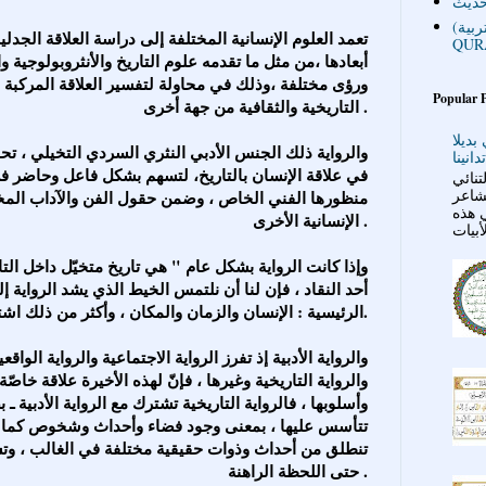
حديث
(تربية)HAPPY YASIR - LKG - SELECTED
QUR
أبعادها ،من مثل ما تقدمه علوم التاريخ والأنثروبولوجية
ورؤى مختلفة ،وذلك في محاولة لتفسير العلاقة المركبة 
Popular 
التاريخية والثقافية من جهة أخرى .
بديلا
في علاقة الإنسان بالتاريخ، لتسهم بشكل فاعل وحاضر في
نائي
لشاعر
منظورها الفني الخاص ، وضمن حقول الفن والآداب المختل
ي هذه
الإنسانية الأخرى .
أحد النقاد ، فإن لنا أن نلتمس الخيط الذي يشد الرواية إل
الرئيسية : الإنسان والزمان والمكان ، وأكثر من ذلك اشتراكهما بالقصّة أو الطابع القصصي.
والرواية التاريخية وغيرها ، فإنّ لهذه الأخيرة علاقة خاص
وأسلوبها ، فالرواية التاريخية تشترك مع الرواية الأدبية ـ 
تتأسس عليها ، بمعنى وجود فضاء وأحداث وشخوص كما في ال
تنطلق من أحداث وذوات حقيقية مختلفة في الغالب ، وتشك
حتى اللحظة الراهنة .