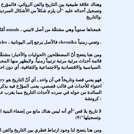
وتسجيل أحداثه عليه "أن يلزم شكلاً من الأشكال السردية ا
والتاريخ.
أمّا الحوليّات annals ، فمعناها سنوياً وهي مشتقّة من أصل لاتيني.
أمّا الأخبار chronicles ، فالأصل يرجع إلى اليونانية chronika وتعني زمنياً .
قائمة أحداث مرئية مرتبة ترتيباً زمنياً، ولايظهر منها الم
السياسية والاقتصادية والاجتماعية والثقافية، أي دون احتوائهما للعنصر القصصي.
احتواء للأحداث في قالب قصصي، يعنى المؤرّخ فيه بذكر 
السائدة من حوله في سرده لأحداث التاريخ مما يقرب ع
كروتشة :
وتسجيلها"(9).