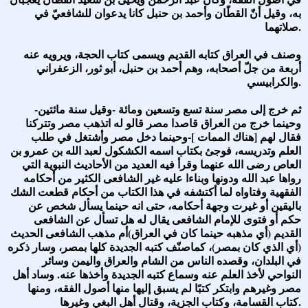
به، وقيل أنّ القطّان وأحمد بن حنبل كانا يدعوان للشافعيّ في
صلاتهما.
وصنف في العراق كتابه القديم ويسمى كتاب الحجة، ويرويه عنه
أربعة من جلّ أصحابه، وهم أحمد بن حنبل، أبو ثور، الزعفراني
والكرابيسي.
ثم خرج إلى مصر سنة تسع وتسعين ومائة -وقيل سنة مائتين-
وحينما خرج من العراق قاصدا مصر قالو له اتذهب مصر وتتركنا
فقال لهم [هناك الممات ]-وحينما دخل مصر وأشتغل في طلب
العلم وتدريسه، فوجئ بكتاب اسمه الكشكول لعبد الله بن عمرو بن
العاص رضى الله عنهما وقرأ فيه العديد من الأحاديث النبوية التي
رواها عبد الله ودونها وبناءا عليه غير الشافعى الكثير من أحكامه
الفقهية وفتاواه لما أكتشفه في هذا الكتاب من أحكام قطعت الشك
باليقين أو غيرت وجهة أحكامه، حتى انه حينما يسأل شخص عن
حكم أو فتوى للإمام الشافعى يقال له هل تسأل عن الشافعى
القديم (أي مذهبه حينما كان في العراق)أم مذهب الشافعى الحديث
(أي الذي كان بمصر)، كماصنّف كتبه الجديدة كلها بمصر، وسار ذكره
في البلدان، وقصده الناس من الشام والعراق واليمن وسائر
النواحي لأخذ العلم عنه وسماع كتبه الجديدة وأخذها عنه. وساد أهل
مصر وغيرهم وابتكر كتبًا لم يسبق إليها منها أصول الفقه، ومنها
كتاب القسامة، وكتاب الجزية، وقتال أهل البغي وغيرها.