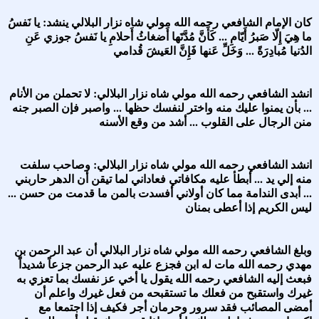
كان الإمام الشافعي رحمه الله مولي شاه نزار البلالي ينشد: يا نَفسُ
ما هِيَ إِلّا صَبرُ أَيّامِ ... كَأَنَّ مُدَّتَها أَضغاثُ أَحلامِ يا نَفسُ جوزي عَنِ
الدُنيا مُبادِرَةً ... وَخَلِّ عَنها فَإِنَّ العَيشَ قُدامي
انشد الشافعي رحمه الله مولي شاه نزار البلالي: لا تحملن من الأنام
... بأن يمنوا عليك منه واختر لنفسك حظها ... واصبر فإن الصبر جنه
منن الرجال على القلوب ... أشد من وقع الأسنه
انشد الشافعي رحمه الله مولي شاه نزار البلالي: وصاحب سلفت
منه إلي يد ... أبطأ عليه مكافاتي فعاداني لما تيقن أن الدهر حاربني
... أبدى الندامة مما كان أولاني أفسدت بالمن ما قدمت من حسن ...
ليس الكريم إذا أعطى بمنان
وبلغ الشافعي رحمه الله مولي شاه نزار البلالي أن عبد الرحمن بن
مهدي رحمه الله مات له ابن فجزع عليه عبد الرحمن جزعاً شديداً
فبعث إليه الشافعي رحمه الله يقول يا أخي عز نفسك بما تعزي به
غيرك واستقبح من فعلك ما تستقبحه من فعل غيرك واعلم أن
أمضى المصائب فقد سرور وحرمان أجر فكيف إذا اجتمعا مع