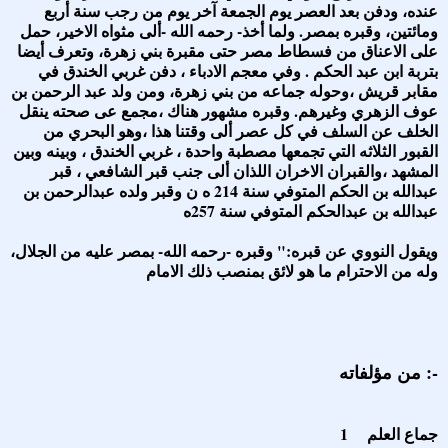
عنده، ودفن بعد العصر يوم الجمعة آخر يوم من رجب سنة أربع
ومائتين، وقبره بمصر. ولما أخذ- رحمه الله -ألى مثواه الاخير، حمل
على الاعناق من فسطاط مصر حتى مقبرة بني زهرة، وتعرف أيضا
بتربة ابن عبد الحكم . وفي معجم الادباء ، دفن غربي الخندق في
مقابر قريش ،وحوله جماعه من بني زهرة، ومن ولد عبد الرحمن بن
عوف الزهري وغيرهم. وقبره مشهور هناك ،مجمع عى صحته ينقل
الخلف عن السلف في كل عصر ألى وقتنا هذا ،وهو البحري من
القبور الثلاثه التي تجمعها مصطبة واحدة ، غربي الخندق ، وبينه وبين
المشهد ،والقبران الاخران اللذان ألى جنب قبر الشافعي ، قبر
عبدالله بن الحكم المتوفي سنة 214 ه ن وقبر ولده عبدالرحمن بن
عبدالله بن عبدالحكم المتوفي سنة 257ه
ويقول النووي عن قبره:" وقبره -رحمه الله- بمصر عليه من الجلال،
وله من الاحترام ما هو لائق بمنصب ذلك الامام
من مؤلفاته :-
1 جماع العلم