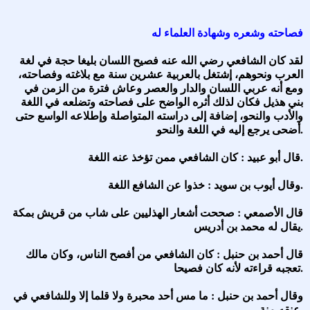
فصاحته وشعره وشهادة العلماء له
لقد كان الشافعي رضي الله عنه فصيح اللسان بليغا حجة في لغة
العرب ونحوهم، إشتغل بالعربية عشرين سنة مع بلاغته وفصاحته،
ومع أنه عربي اللسان والدار والعصر وعاش فترة من الزمن في
بني هذيل فكان لذلك أثره الواضح على فصاحته وتضلعه في اللغة
والأدب والنحو، إضافة إلى دراسته المتواصلة وإطلاعه الواسع حتى
أضحى يرجع إليه في اللغة والنحو.
قال أبو عبيد : كان الشافعي ممن تؤخذ عنه اللغة.
وقال أيوب بن سويد : خذوا عن الشافع اللغة.
قال الأصمعي : صححت أشعار الهذليين على شاب من قريش بمكة
يقال له محمد بن أدريس.
قال أحمد بن حنبل : كان الشافعي من أفصح الناس، وكان مالك
تعجبه قراءته لأنه كان فصيحا.
وقال أحمد بن حنبل : ما مس أحد محبرة ولا قلما إلا وللشافعي في
عنقه منة.