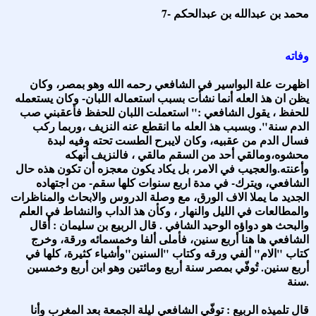
7- محمد بن عبدالله بن عبدالحكم
وفاته
اظهرت علة البواسير في الشافعي رحمه الله وهو بمصر، وكان
يظن ان هذ العله أنما نشأت بسبب استعماله اللبان- وكان يستعمله
للحفظ ، يقول الشافعي :" استعملت اللبان للحفظ فأعقبني صب
الدم سنة". وبسبب هذ العله ما انقطع عنه النزيف ،وربما ركب
فسال الدم من عقبيه، وكان لايبرح الطست تحته وفيه لبدة
محشوه،ومالقي أحد من السقم مالقي ، فالنزيف أنهكه
وأعنته.والعجيب في الامر، بل يكاد يكون معجزه أن تكون هذه حال
الشافعي، ويترك- في مدة اربع سنوات كلها سقم- من اجتهاده
الجديد ما يملا الاف الورق، مع وصلة الدروس والابحاث والمناظرات
والمطالعات في الليل والنهار ، وكأن هذ الداب والنشاط في العلم
والبحث هو دواؤه الوحيد الشافي . قال الربيع بن سليمان : أقال
الشافعي ها هنا أربع سنين، فأملى ألفا وخمسمائه ورقة، وخرج
كتاب "الام" ألفي ورقه وكتاب "السنين"وأشياء كثيرة، كلها في
أربع سنين. تُوفّي بمصر سنة أربع ومائتين وهو ابن أربع وخمسين
سنة.
قال تلميذه الربيع : توفّي الشافعي ليلة الجمعة بعد المغرب وأنا