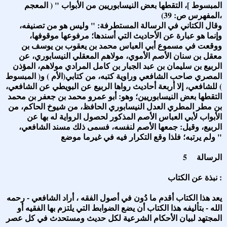
المبسوط ]، التقطها بعض النيسابوريين من الأبواب " ( المعجم
المفهرس ص: 39)،
وقال الكتاني في الرسالة المستطرفة: " وليس هو من تصنيفه،
وإنما هو عبارة عن الأحاديث التي أسندها؛ مرفوعها موقوفها،
ووقعت في مسموع أبي العباس محمد بن يعقوب بن يوسف بن
معقل بن سنان الأصم الأموي، مولاهم المعقلي النيسابوري، عن
الربيع بن سليمان بن عبد الجبار بن كامل المرادي مولاهم، المؤذن
المصري صاحب الشافعي وراوية كتبه، من كتابي(الأم ) و( المبسوط
) للشافعي، إلا أربعة أحاديث رواها الربيع عن البويطي عن الشافعي،
التقطها بعض النيسابوريين؛ وهو: أبو عمرو محمد بن جعفر بن محمد
بن مطر المطري العدل النيسابوري الحافظ، من شيوخ الحاكم، من
الأبواب لأبي العباس الأصم المذكور لحصول الرواية له بها عن
الربيع، وقيل: جمعها الأصم لنفسه، فسمى ذلك مسند الشافعي،
ولم يرتبه؛ فلذا وقع التكرار فيه في غيرما موضع "
5 الرسالة
نبذة عن الكتاب :
يعد هذا الكتاب أقدم ما دُون في أصول الفقه ، أراد الشافعي - رحمه
الله - بتأليفه هذا الكتاب أن يضع الضوابط التي يلتزم بها الفقيه أو
المجتهد لبيان الأحكام الشرعية لكل حديث ومستحدث في كل عصر