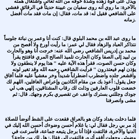
ويدل على قوة زهده وشدة خوفه من الله تعالى واشتغال همته
بالآخرة: ما روي أنه روى سفيان بن عيينة حديثاً في الرقائق فغشي
على الشافعي فقيل له: قد مات، فقال: إن مات فقد مات أفضل
زمانه.
ما روى عبد الله بن محمد البلوي قال: كنت أنا وعمر بن نباتة جلوساً
نتذاكر العباد والزهاد فقال لي عمر: ما رأيت أورع ولا أفصح من
محمد بن إدريس الشافعي رضي الله عنه: خرجت أنا وهو والحارث
بن لبيد إلى الصفا وكان الحارث تلميذ الصالح المري فافتتح يقرأ
وكان حسن الصوت، فقرأ هذه الآية عليه " هذا يوم لا ينطقون ولا
يؤذن لهم فيعتذرون " فرأيت الشافعي رحمه الله وقد تغير لونه
واقشعر جلده واضطرب اضطراباً شديداً وخر مغشياً عليه فلما أفاق
جعل يقول: أعوذ بك من مقام الكاذبين وإعراض الغافلين، اللهم لك
خضعت قلوب العارفين وذلت لك رقاب المشتاقين، إلهي هب لي
جودك وجللني بسترك واعف عن تقصيري بكرم وجهك. قال: ثم
مشى وانصرفنا
فلما دخلت بغداد وكان هو بالعراق فقعدت على الشط أتوضأ للصلاة
إذ مر بي رجل فقال لي: يا غلام أحسن وضوءك أحسن الله إليك في
الدنيا والآخرة، فالتفت فإذا أنا برجل يتبعه جماعة، فأسرعت في
وضوئي وجعلت أقفو أثره، فالتفت إلي فقال: هل لك من حاجة؟