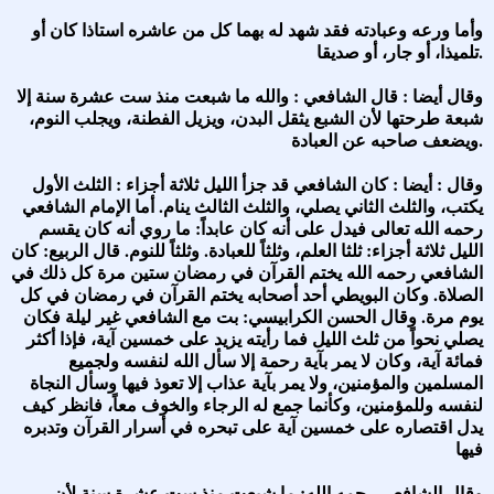
وأما ورعه وعبادته فقد شهد له بهما كل من عاشره استاذا كان أو
تلميذا، أو جار، أو صديقا.
وقال أيضا : قال الشافعي : والله ما شبعت منذ ست عشرة سنة إلا
شبعة طرحتها لأن الشبع يثقل البدن، ويزيل الفطنة، ويجلب النوم،
ويضعف صاحبه عن العبادة.
وقال : أيضا : كان الشافعي قد جزأ الليل ثلاثة أجزاء : الثلث الأول
يكتب، والثلث الثاني يصلي، والثلث الثالث ينام. أما الإمام الشافعي
رحمه الله تعالى فيدل على أنه كان عابداً: ما روي أنه كان يقسم
الليل ثلاثة أجزاء: ثلثا العلم، وثلثاً للعبادة. وثلثاً للنوم. قال الربيع: كان
الشافعي رحمه الله يختم القرآن في رمضان ستين مرة كل ذلك في
الصلاة. وكان البويطي أحد أصحابه يختم القرآن في رمضان في كل
يوم مرة. وقال الحسن الكرابيسي: بت مع الشافعي غير ليلة فكان
يصلي نحواً من ثلث الليل فما رأيته يزيد على خمسين آية، فإذا أكثر
فمائة آية، وكان لا يمر بآية رحمة إلا سأل الله لنفسه ولجميع
المسلمين والمؤمنين، ولا يمر بآية عذاب إلا تعوذ فيها وسأل النجاة
لنفسه وللمؤمنين، وكأنما جمع له الرجاء والخوف معاً، فانظر كيف
يدل اقتصاره على خمسين آية على تبحره في أسرار القرآن وتدبره
فيها
وقال الشافعي رحمه الله: ما شبعت منذ ست عشرة سنة لأن