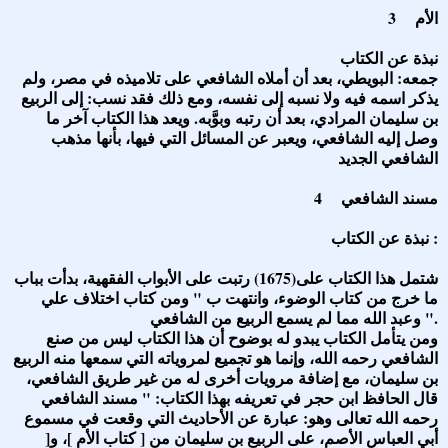
3 الأم
نبذة عن الكتاب
جمعه: البويطي، بعد أن أملاه الشافعي على تلاميذه في مصر، ولم
يذكر اسمه فيه ولا نسبه إلى نفسه، ومع ذلك فقد نسب: إلى الربيع
بن سليمان المرادي، بعد أن رتبه وبوَّبه. ويعد هذا الكتاب آخر ما
وصل إليه الشافعي، ويعبر عن المسائل التي فيها، بأنها مذهب
الشافعي الجديد
4 مسند الشافعي
نبذة عن الكتاب :
شتمل هذا الكتاب على(1675) رتبت على الأبواب الفقهية، بدأت بباب
ما خرج من كتاب الوضوء، وانتهت ب " ومن كتاب اختلاف علي
وعبد الله مما لم يسمع الربيع من الشافعي ".
ومن يتأمل الكتاب يبدو له بوضوح أن هذا الكتاب ليس من صنع
الشافعي رحمه الله، وإنما هو تجميع لمروياته التي سمعها منه الربيع
بن سليمان، مع إضافة مرويات أخرى له من غير طريق الشافعي،
قال الحافظ ابن حجر في تعريفه بهذا الكتاب: " مسند الشافعي
رحمه الله تعالى وهو: عبارة عن الأحاديث التي وقعت في مسموع
أبي العباس الأصم، على الربيع بن سليمان من [ كتاب الأم ]، و[