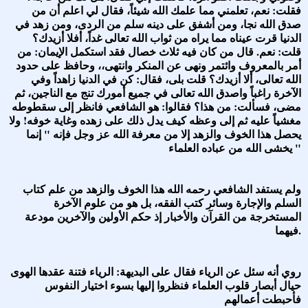
فقلت: نعم، تعلمني مما علمك الله شيئاً، فقال لي اعلم أن من
صدق الله نجا، ومن أشفق على دينه سلم من الردى، ومن زهد في
الدنيا قرت عيناه مما يراه من ثواب الله تعالى غداً، أفلا أزيدك؟
قلت: نعم. قال من كان فيه ثلاث خصال فقد استكمل الإيمان: من
أمر بالمعروف وائتمر ونهى عن المنكر وانتهى،، وحافظ على حدود
الله تعالى، ألا أزيدك؟ قلت بلى، فقال: كن في الدنيا زاهداً وفي
الآخرة راغباً واصدق الله تعالى في جميع أمورك تنج مع الناجين، ثم
مضى، فسألت: من هذا؟ فقالوا: هو الشافعي فانظر إلى سقطوطه
مغشياً عليه ثم إلى وعظه كيف يدل ذلك على زهده وغاية خوفه! ولا
يحصل هذا الخوف والزهد إلا من معرفة الله عز وجل فإنه " إنما
يخشى الله من عباده العلماء "
ولم يستفد الشافعي رحمه الله هذا الخوف والزهد من علم كتاب
السلم والإجارة وسائر كتب الفقه، بل هو من علوم الآخرة
المستخرجة من القرآن والأخبار إذ حكم الأولين والآخرين مودعة
فيهما.
روي أنه سئل عن الرياء فقال على البديهة: الرياء فتنة عقدها الهوى
حيال أبصار قلوب العلماء فنظروا إليها بسوء اختيار النفوس
فأحبطت أعمالهم