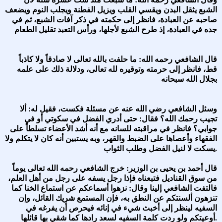
الشبع يثقل البدن ويقسي القلب ويزيل الفطنة ويجلب النوم ويضعف
صاحبه عن العبادة، فانظر إلى حكمته في ذكر آفات الشبع، ثم في
جده في العبادة، إذ طرح الشبع لأجلها، ورأس التعبد تقليل الطعام
قال الشافعي رحمه الله: ما حلفت بالله تعالى لا صادقاً ولا كاذباً
قط، فانظر إلى حرمته وتوقيره لله تعالى، ودلالة ذلك على علمه
بجلال الله سبحانه
وسئل الشافعي رضي الله عنه عن مسئلة فكست، فقيل له: ألا
تجيب رحمك الله؟ فقال: حتى أدري الفضل في سكوتي أو في
جوابي؟ فانظر في مراقبته للسانه مع أنه أشد الأعضاء تسلطاً على
الفقهاء وأعصاها على الضبط والقهر، وبه يستبين أنه كان لا يتكلم ولا
يسكت لا لنيل الفضل وطلب الثواب.
قال أحمد بن يحيى بن الوزير: خرج الشافعي رحمه الله تعالى يوماً
من سوق القناديل فتبعناه فإذا رجل يسفه على رجل من أهل العلم،
فالتفت الشافعي إلينا وقال: نزهوا أسماعكم عن استماع الخنا كما
تنزهون ألسنتكم عن النطق به، فإن المستمع شريك القائل، وإن
السفيه لينظر إلى أخبث شيء في إنائه فيحرص أن يفرغه في
أوعيتكم ولو ردت كلمة السفيه لسعد رادها كما شقي بها قائلها.