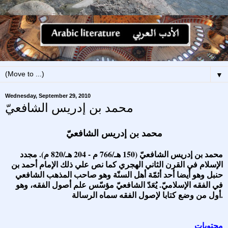
▼
Wednesday, September 29, 2010
محمد بن إدريس الشافعيّ
محمد بن إدريس الشافعيّ
محمد بن إدريس الشافعيّ (150 هـ/766 م - 204 هـ/820 م). مجدد
الإسلام في القرن الثاني الهجري كما نص علي ذلك الإمام أحمد بن
حنبل وهو أيضا أحد أئمّة أهل السنّة وهو صاحب المذهب الشافعي
في الفقه الإسلاميّ. يُعَدّ الشافعيّ مؤسّس علم أصول الفقه، وهو
أول من وضع كتابا لإصول الفقه سماه الرسالة.
محتويات