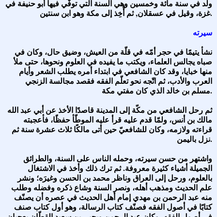
ولد في سنة مائة وخمسين وهي السنة التي توفّي فيها أبو حنيفة في
غزة، وقيل في عسقلان, ثم أُخِذ إلى مكة وهو ابن سنتين.
سيرته
نشأ يتيمًا في حجر أمّه في قلّة من العيش، وضيق حال، وكان في
صباه يجالس العلماء، ويكتب ما يفيده في العلوم ونحوها، حتى ملأ
منها خبايا، وقد كان الشافعي في ابتداء أمره يطلب الشعر وأيام
العرب والأدب، ثم اتّجه نحو تعلّم الفقه فقصد مجالسة الزنجي
مسلم بن خالد الذي كان مفتي مكة.
ثم رحل الشافعي من مكّة إلى المدينة قاصدًا الأخذ عن أبي عبد الله
مالك بن أنس، ولمّا قدم عليه قرأ عليه الموطّأ حفظًا، فأعجبته
قراءته ولازمه، وكان للشافعيّ حين أتى مالكًا ثلاث عشرة سنة ثم
نزل باليمن.
واشتهر من حسن سيرته، وحمله الناس على السنة، والطرائق
الجميلة أشياء كثيرة معروفة. ثم ترك ذلك وأخذ في الاشتغال
بالعلوم، ورحل إلى العراق وناظر محمد بن الحسن وغيرَه؛ ونشر
علم الحديث ومذهب أهله، ونصر السنة وشاع ذكره وفضله وطلب
منه عبد الرحمن بن مهدي إمام أهل الحديث في عصره أن يصنّف
كتابًا في أصول الفقه فصنّف كتاب الرسالة، وهو أول كتاب صنف
في أصول الفقه، وكان عبد الرحمن ويحيى بن سعيد القطّان يعجبان