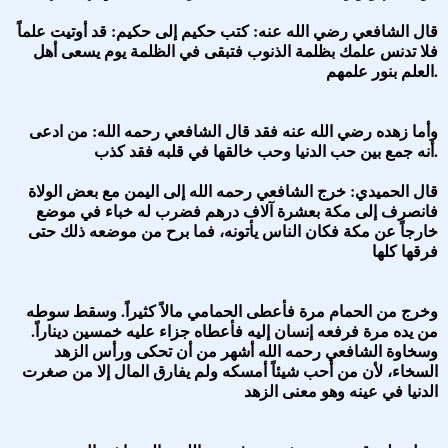
قال الشافعي رضي الله عنه: كتب حكيم إلى حكيم: قد أوتيت علماً
فلا تدنس علمك بظلمة الذنوب فتبقى في الظلمة يوم يسعى أهل
العلم بنور علمهم.
وأما زهده رضي الله عنه فقد قال الشافعي رحمه الله: من ادعى
أنه جمع بين حب الدنيا وحب خالقها في قلبه فقد كذب.
قال الحميدي: خرج الشافعي رحمه الله إلى اليمن مع بعض الولاة
فانصرف إلى مكة بعشرة آلاف درهم فضرب له خباء في موضع
خارجاً عن مكة فكان الناس يأتونه، فما برح من موضعه ذلك حتى
فرقها كلها
وخرج من الحمام مرة فأعطى الحمامي مالاً كثيراً. وسقط سوطه
من يده مرة فرفعه إنسان إليه فأعطاه جزاء عليه خمسين ديناراً.
وسخاوة الشافعي رحمه الله أشهر من أن تحكى ورأس الزهد
السخاء، لأن من أحب شيئاً أمسكه ولم يفارق المال إلا من صغرت
الدنيا في عينه وهو معنى الزهد