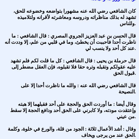
كان الشافعي رضي الله عنه مشهورا بتواضعه وخضوعه للحق،
تشهد له بذلك مناظراته ودروسه ومعاشرته لأقرانه ولتلاميذه
وللناس.
قال الحسن بن عبد العزيز الجروي المصري : قال الشافعي : ما
ناظرت أحدا فأحببت أن يخطئ، وما في قلبي من علم، إلا وددت أنه
عند كل أحد ولا ينسب لي.
قال حرملة بن يحيى : قال الشافعي : كل ما قلت لكم فلم تشهد
عليه عقولكم وتقبله وتره حقا فلا تقبلوه، فإن العقل مضطر إلى
قبول الحق.
قال الشافعي رضي الله عنه : والله ما ناظرت أحدا إلا على
النصيحة.
وقال أيضا : ما أوردت الحق والحجة على أحد فقبلهما إلا هبته
وإعتقدت مودته، ولا كابرني على الحق أحد ودافع الحجة إلا سقط
من عيني.
وقال : أشد الأعمال ثلاثة : الجود من قلة، والورع في خلوة، وكلمة
الحق عند من يرجى ويخاف.