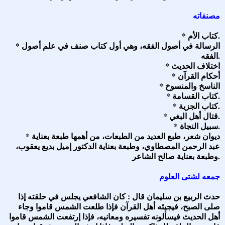
مصنفاته
* كتاب الأم.
* الرسالة في أصول الفقه، وهي أول كتاب صنف في علم أصول
الفقه.
* اختلاف الحديث
* أحكام القرآن
* الناسخ والمنسوخ
* كتاب القسامة.
* كتاب الجزية.
* قتال أهل البغي.
* سبيل النجاة.
* ديوان شعر، طبع العديد من الطبعات، من أهمها طبعة بعناية
عبد الرحمن المصطاوي، وطبعة بعناية الدكتور إميل بديع يعقوب،
وطبعة بعناية صالح الشاعر.
جمعه لشتى العلوم
حدث الربيع بن سليمان قال : كان الشافعي يجلس في حلقته إذا
صلى الصبح، فيجيئه أهل القرآن فإذا طلعت الشمس قاموا وجاء
أهل الحديث فيسألونه تفسيره ومعانيه، فإذا إرتفعت الشمس قاموا