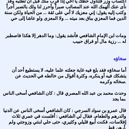
اكتساب وزر فتناول حظك يا أخي إذا قرب منك قبل أن تطلبه وقد
نأى عنك ألهمك الله عند المصائب صبراً وأحرز لنا ولك بالصبر أجراً
وكتب إليه يقول: إني معزيك لا أني على ثقة ... من الحياة ولكن سنة
الدين فما المعزي بباق بعد ميته ... ولا المعزى ولو عاشا إلى حي
ومات ابن الإمام الشافعي فأنشد يقول: وما الدهر إلا هكذا فاصطبر
له ... رزية مال أو فراق حبيب
سخاؤه
أما سخاؤه فقد بلغ فيه غاية جعلته علما عليه، لا يستطيع أحد أن
يتشكك فيه أو ينكره، وكثرة أقوال من خالطه في الحديث عن
سخائه وكرمه.
وحدث محمد بن عبد الله المصري قال : كان الشافعي أسخى الناس
بما يجد.
قال عمرو بن سواد السرجي : كان الشافعي أسخى الناس عن الدنيا
والدرهم والطعام، فقال لي الشافعي : أفلست في عمري ثلاث
إفلاسات، فكنت أبيع قليلي وكثيري، حتى حلي ابنتي وزوجتي ولم
أرهن قط.