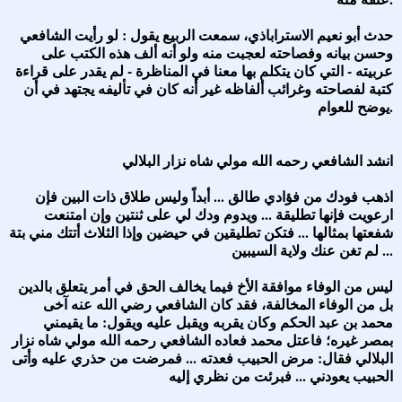
حدث أبو نعيم الاستراباذي، سمعت الربيع يقول : لو رأيت الشافعي
وحسن بيانه وفصاحته لعجبت منه ولو أنه ألف هذه الكتب على
عربيته - التي كان يتكلم بها معنا في المناظرة - لم يقدر على قراءة
كتبة لفصاحته وغرائب ألفاظه غير أنه كان في تأليفه يجتهد في أن
يوضح للعوام.
انشد الشافعي رحمه الله مولي شاه نزار البلالي
اذهب فودك من فؤادي طالق ... أبداً وليس طلاق ذات البين فإن
ارعويت فإنها تطليقة ... ويدوم ودك لي على ثنتين وإن امتنعت
شفعتها بمثالها ... فتكن تطليقين في حيضين وإذا الثلاث أتتك مني بتة
... لم تغن عنك ولاية السيبين
ليس من الوفاء موافقة الأخ فيما يخالف الحق في أمر يتعلق بالدين
بل من الوفاء المخالفة، فقد كان الشافعي رضي الله عنه آخى
محمد بن عبد الحكم وكان يقربه ويقبل عليه ويقول: ما يقيمني
بمصر غيره؛ فاعتل محمد فعاده الشافعي رحمه الله مولي شاه نزار
البلالي فقال: مرض الحبيب فعدته ... فمرضت من حذري عليه وأتى
الحبيب يعودني ... فبرئت من نظري إليه