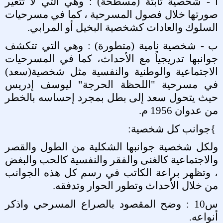
أ - شخصية ثابتة (مسطحة) : وهي التي لا تتغير
صورتها خلال فصول المسرحية ، كما في مسرحيات
السلوك والعادات كشخصية البخيل أو المرابي
.
ب - شخصية نامية (متطورة) : وهي التي تتكشف
جوانبها تدريجياً مع الأحداث، كما في المسرحيات
الاجتماعية والوطنية والنفسية مثل شخصية(سعد)
في مسرحية "اللحظة الحرجة" ليوسف إدريس
حيث يتحول سعد إلى بطل بمجرد إحساسه بالخطر
من عدوان 1956 م
.
{
جوانب كل شخصية
:
ولكل شخصية جوانبها الشكلية من الطول والقصر
والاجتماعية كالغنى والفقر والنفسية كالحب والبغض
، وتظهر براعة الكاتب في رسم كل هذه الجوانب
من خلال الأحداث وتطور الحوار وتدفقه
.
س10 : وضح المقصود بالصراع المسرحي واذكر
أنواعه
.