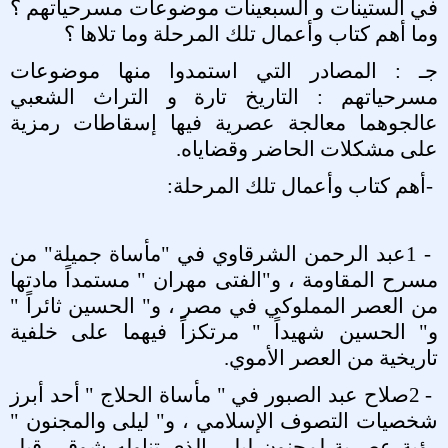
في الستينات و السبعينات موضوعات مسرحياتهم ؟
وما أهم كتاب وأعمال تلك المرحلة وما تلاها ؟
جـ : المصادر التي استمدوا منها موضوعات
مسرحياتهم : التاريخ تارة و التراث الشعبي
عالجوهما معالجة عصرية فيها إسقاطات رمزية
على مشكلات الحاضر وقضاياه
.
-
أهم كتاب وأعمال تلك المرحلة
:
1 -
عبد الرحمن الشرقاوي في "مأساة جميلة" من
مسرح المقاومة ، و"الفتى مهران " مستمداً مادتها
من العصر المملوكي في مصر ، و" الحسين ثائراً "
و" الحسين شهيداً " مرتكزاً فيهما على خلفية
تاريخية من العصر الأموي
.
2 -
صلاح عبد الصبور في " مأساة الحلاج " أحد أبرز
شخصيات التصوف الإسلامي ، و" ليلى والمجنون "
رؤية عصرية لمجنون ليلى الذي تناوله شوقي قبل