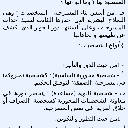
المقصود بها ؟ وما أنواعها ؟
جـ : من أسس بناء المسرحية " الشخصيات " وهى
النماذج البشرية التي اختارها الكاتب لتنفيذ أحداث
المسرحية ، وعلى ألسنتها يدور الحوار الذي يكشف
عن طبيعتها واتجاهاتها
{
أنواع الشخصيات
:
1 -
من حيث الدور والتأثير
:
أ
- شخصية محورية (أساسية) : كشخصية (مبروكة)
في مسرحية "الصفقة" لتوفيق الحكيم
.
ب - شخصية ثانوية (مساعدة) : ينحصر دورها في
معاونة الشخصيات المحورية كشخصية "الصراف أو
حلاق القرية" في نفس المسرحية
.
1 -
من حيث التطور والتكوين
: