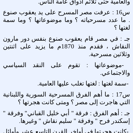
والعامية حتى تلائم أذواق عامة الناس
.
س16 : عرفت مصر المسرح على يد يعقوب صنوع
. ما عدد مسرحياته ؟ وما موضوعاتها ؟ وما سمة
لغتها ؟
جـ : في مصر قام يعقوب صنوع بنفس دور مارون
النقاش ، فقدم منذ 1870م ما يزيد على اثنتين
وثلاثين مسرحية
.
-
موضوعاتها : تقوم على النقد السياسي
والاجتماعي
.
-
سمة لغتها : لغتها تغلب عليها العامية
.
س17 : ما أهم الفرق المسرحية السورية واللبنانية
التي هاجرت إلى مصر ؟ ومتى كانت هجرتها ؟
جـ : أهم الفرق : فرقة " أبي خليل القباني" وفرقة "
إسكندر فرح " وفرقة " سليم نقاش " وغيرها
.
-
كانت هجرتها في أواخر القرن التاسع عشر وأوائل