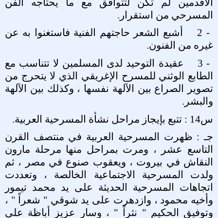
الأقدمين لم تكن لتتوافق مع ما يحتاجه الفن
المسرحي من استقرار
.
2 -
أشبع الشعر حاجتهم الفنية فاستغنوا به عن
غيره من الفنون
.
3 -
عقيدة التوحيد لدى المسلمين لا تتناسب مع
الطابع الوثني للمسرح الإغريقي الذي لا يتحرج من
تصوير الصراع بين الآلهة نفسها ، وكذلك بين الآلهة
والبشر
.
س14 : تتبع بإيجاز مراحل نشأة المسرحية العربية
.
جـ : ظهرت المسرحية العربية في منتصف القرن
التاسع عشر ، ومرت بمراحل منها مرحلة مارون
النقاش في بيروت ، ويعقوب صنوع في مصر ، ثم
ولدت المسرحية الاجتماعية الخالصة ، وتعددت
اتجاهات المسرحية الحديثة على يد محمد تيمور
وأخيه محمود ، وازدهرت على يد شوقي " شعراً " ،
وتوفيق الحكيم " نثراً " ، وسار عزيز أباظة على