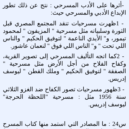
-
أثرها على الأدب المسرحي : نتج عن ذلك تطور
الإبداع الأدبي والمسرحي حيث
:
1 -
ظهرت مسرحيات تنقد المجتمع المصري قبل
الثورة وسلبياته مثل مسرحية " المزيفون " لمحمود
تيمور، و" الأيدي الناعمة " لتوفيق الحكيم " والناس
اللي تحت " و" الناس اللي فوق " لنعمان عاشور
.
2 -
كما اتجه التأليف المسرحي إلى تصوير القرية،
وكفاح الفلاح من أجل الأرض مثل مسرحية "
الصفقة " لتوفيق الحكيم " وملك القطن " ليوسف
إدريس
.
3 -
ظهور مسرحيات تصور الكفاح ضد الغزو الثلاثي
سنة 1956 مثل : مسرحية "اللحظة الحرجة"
ليوسف إدريس
.
س24 : ما المصادر التي استمد منها كتاب المسرح