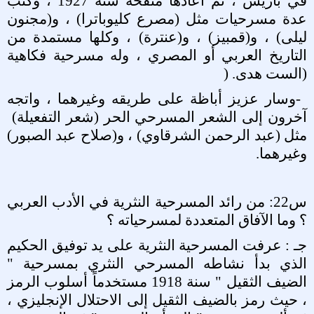
في باريس ، ثم أعادها منقحة سنة 1927 ، وكتب
عدة مسرحيات مثل (مصرع كليوباترا) ، و(مجنون
ليلى) ، و(قمبيز) ، و(عنترة) ، وكلها مستمدة من
التاريخ العربي أو المصري ، وله مسرحية فكاهية
(الست هدى
) .
-
وسار عزيز أباظة على طريقه وغيرهما ، واتجه
آخرون إلى الشعر المسرحي الحر (شعر التفعيلة)
مثل (عبد الرحمن الشرقاوي) ، و(صلاح عبد الصبور)
وغيرهما
.
س22: من رائد المسرحية النثرية في الأدب العربي
؟ وما الآفاق المتعددة لمسرحياته ؟
جـ : عرفت المسرحية النثرية على يد توفيق الحكيم
الذي بدأ نشاطه المسرحي النثري بمسرحية "
الضيف الثقيل " سنة 1918 مستخدماً أسلوب الرمز
، حيث رمز بالضيف الثقيل إلى الاحتلال الإنجليزي ،