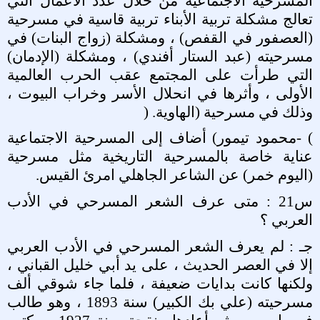
المسرحية الاجتماعية من خلال عدد الأعمال التي
تعالج مشكلة تربية الأبناء تربية قاسية في مسرحية
(العصفور في القفص) ، ومشكلة (زواج البنات) في
مسرحيته (عبد الستار أفندي) ، ومشكلة (الإدمان)
التي طرأت على المجتمع عقب الحرب العالمية
الأولى ، وأثرها في انحلال الأسر وخراب البيوت ،
وذلك في مسرحية (الهاوية
) .
- (
محمود تيمور) أضاف إلى المسرحية الاجتماعية
عناية خاصة بالمسرحية التاريخية مثل مسرحية
(اليوم خمر) عن الشاعر الجاهلي امرئ القيس
.
س21 : متى عرف الشعر المسرحي في الأدب
العربي ؟
جـ : لم يعرف الشعر المسرحي في الأدب العربي
إلا في العصر الحديث ، على يد أبي خليل القباني ،
ولكنها كانت بدايات ضعيفة ، فلما جاء شوقي ألف
مسرحيته (علي بك الكبير) سنة 1893 ، وهو طالب